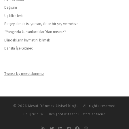
Değişim
Üç filtre testi
Bir şey almak istiyorsan, önce bir şey vermelisin
“Yangında kurtarılacaklar”dan mısınız?
Elindekilerin kıymetini bilmek
Dansla İşe Gitmek
Tweets by mesutdonmez
© 2026
Mesut Dönmez kişisel bloğu
– All rights reserved
Geliştirici
WP
– Designed with the
Customizr theme