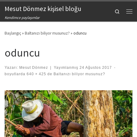
Mesut Dönmez kişisel bloğu
Skip to content
Search
Men
Kendimce paylaşımlar
Başlangıç
»
Baltanızı biliyor musunuz?
»
oduncu
oduncu
Yazarı:
Mesut Dönmez
|
Yayımlanmış
24 Ağustos 2017
-
boyutlarda
640 × 425
de
Baltanızı biliyor musunuz?
Images navigation