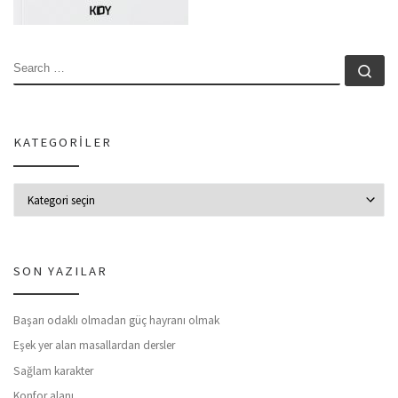
SEARCH
Se
KATEGORILER
Kategoriler
SON YAZILAR
Başarı odaklı olmadan güç hayranı olmak
Eşek yer alan masallardan dersler
Sağlam karakter
Konfor alanı