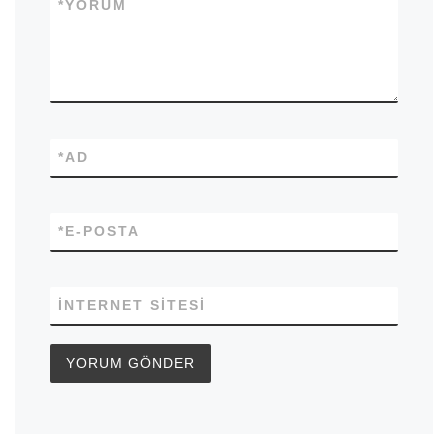
*
YORUM
*
AD
*
E-POSTA
İNTERNET SITESI