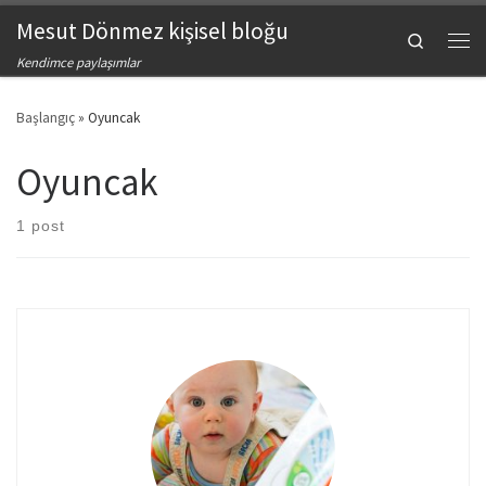
Mesut Dönmez kişisel bloğu
Skip to content
Search
Men
Kendimce paylaşımlar
Başlangıç
»
Oyuncak
Oyuncak
1 post