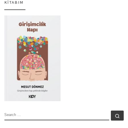
KITABIM
SEARCH
Se